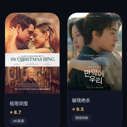
破晓绝杀
极限突围
⭐ 9.5
⭐ 8.7
院线热映
HD高清