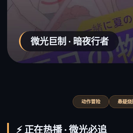
热剧独播 · 微光时代
动作冒险
悬疑烧
⚡ 正在热播 · 微光必追