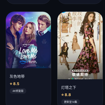
灰色地带
⭐ 8.5
灯塔之下
4K修复版
⭐ 8.8
更新至14集