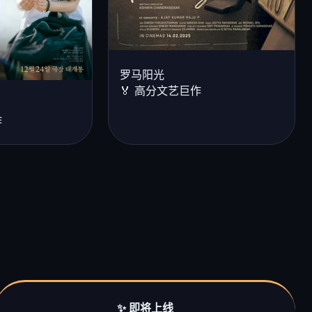
罗马阳光
🏅 高分文艺巨作
作
✨ 即将上线