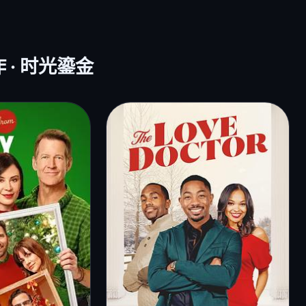
作 · 时光鎏金