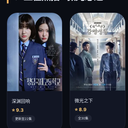
微光之下
深渊回响
⭐ 8.9
⭐ 9.3
全30集
更新至22集