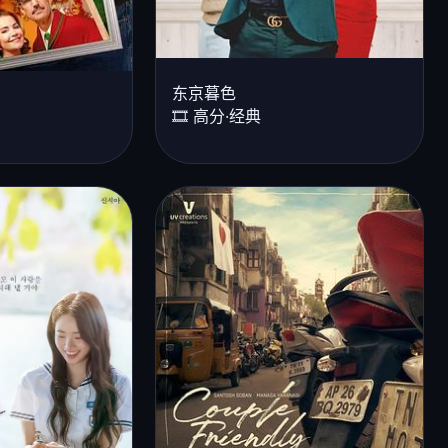
东京暮色
🎞️ 高分·经典