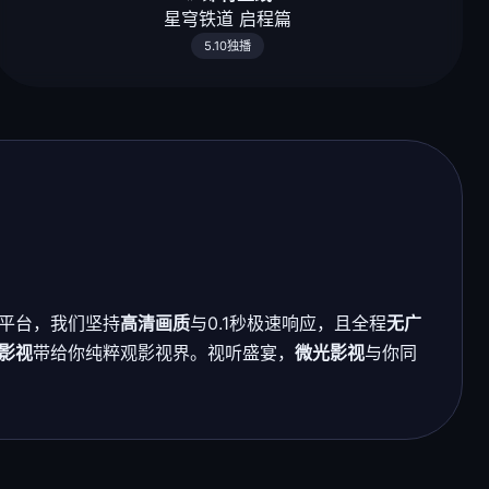
星穹铁道 启程篇
5.10独播
平台，我们坚持
高清画质
与0.1秒极速响应，且全程
无广
影视
带给你纯粹观影视界。视听盛宴，
微光影视
与你同