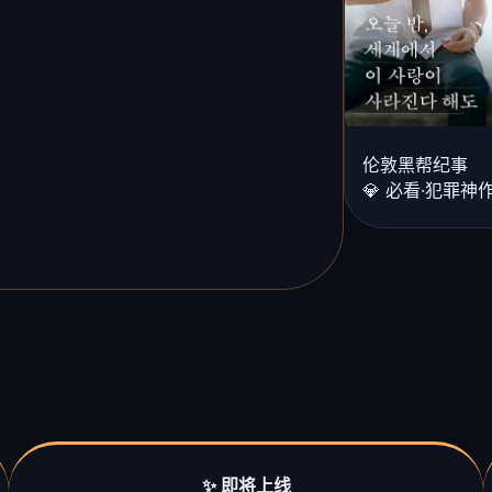
伦敦黑帮纪事
💎 必看·犯罪神
✨ 即将上线