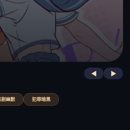
◀
▶
喜剧幽默
犯罪暗黑