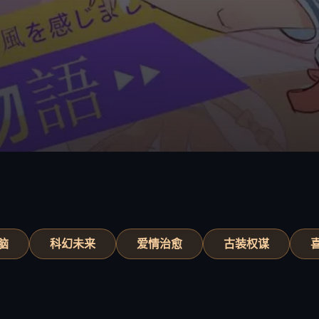
脑
科幻未来
爱情治愈
古装权谋